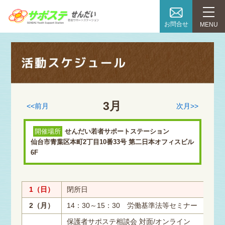
お問合せ
MENU
3月
<<前月
次月>>
開催場所
せんだい若者サポートステーション
仙台市青葉区本町2丁目10番33号 第二日本オフィスビル
6F
1（日）
閉所日
2（月）
14：30～15：30 労働基準法等セミナー
保護者サポステ相談会 対面/オンライン